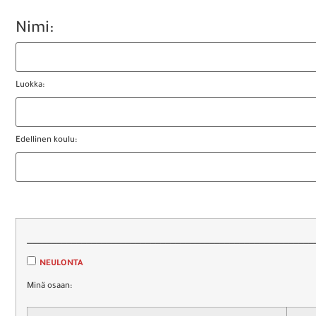
Nimi:
Luokka:
Edellinen koulu:
__________________________________________________________
NEULONTA
Minä osaan: