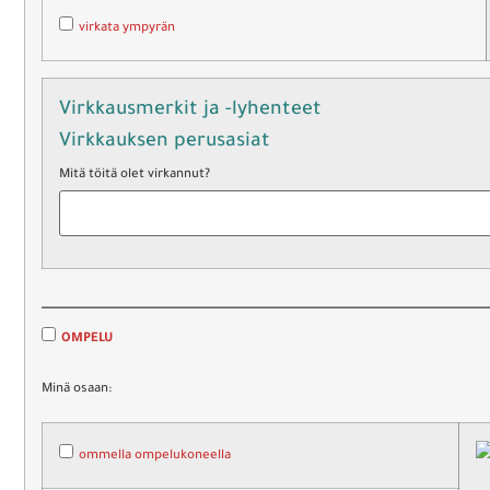
virkata ympyrän
Virkkausmerkit ja -lyhenteet
Virkkauksen perusasiat
Mitä töitä olet virkannut?
__________________________________________________________
OMPELU
Minä osaan:
ommella ompelukoneella