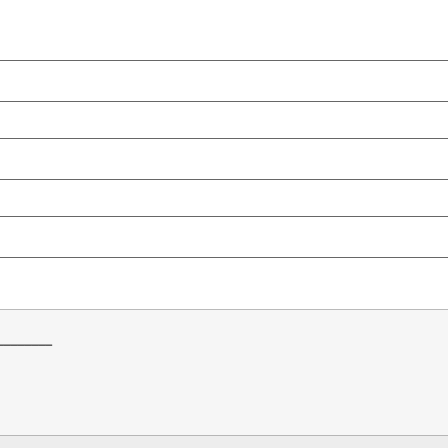
________