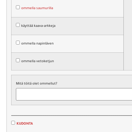
ommella saumurilla
käyttää kaava-arkkeja
ommella napinläven
ommella vetoketjun
Mitä töitä olet ommellut?
__________________________________________________________
KUDONTA