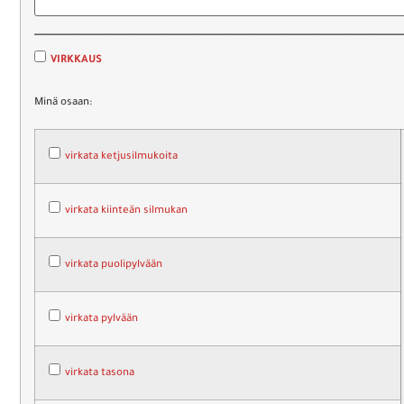
__________________________________________________________
VIRKKAUS
Minä osaan:
virkata ketjusilmukoita
virkata kiinteän silmukan
virkata puolipylvään
virkata pylvään
virkata tasona