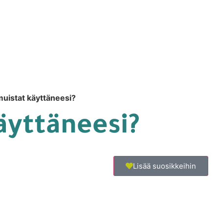
muistat käyttäneesi?
äyttäneesi?
Lisää suosikkeihin