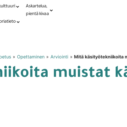
ulttuuri
Askartelua,
Kirjaudu tai
Punomoputiikki
rekisteröidy
pientä kivaa
oriatieto
petus
»
Opettaminen
»
Arviointi
»
Mitä käsityötekniikoita 
iikoita muistat k