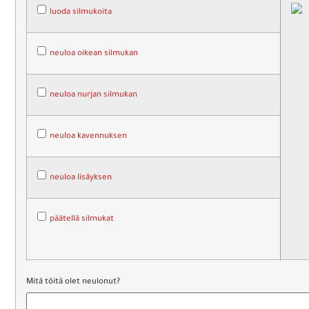
luoda silmukoita
neuloa oikean silmukan
neuloa nurjan silmukan
neuloa kavennuksen
neuloa lisäyksen
päätellä silmukat
Mitä töitä olet neulonut?