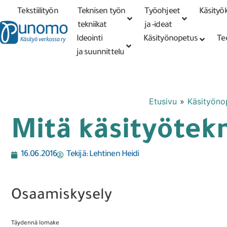
Tekstiilityön
Teknisen työn
Työohjeet
Käsityök
Tarkennettu
haku
tekniikat
tekniikat
ja -ideat
Ideointi
Käsityönopetus
Te
ja suunnittelu
Etusivu
»
Käsityöno
Mitä käsityötekn
16.06.2016
Tekijä:
Lehtinen Heidi
Osaamiskysely
Täydennä lomake