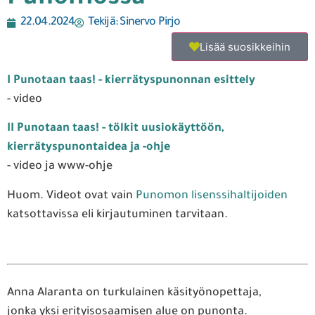
22.04.2024
Tekijä:
Sinervo Pirjo
Lisää suosikkeihin
I Punotaan taas! - kierrätyspunonnan esittely
- video
II Punotaan taas! - tölkit uusiokäyttöön,
kierrätyspunontaidea ja -ohje
- video ja www-ohje
Huom. Videot ovat vain
Punomon lisenssihaltijoiden
katsottavissa eli kirjautuminen tarvitaan.
Anna Alaranta on turkulainen käsityönopettaja,
jonka yksi erityisosaamisen alue on punonta.