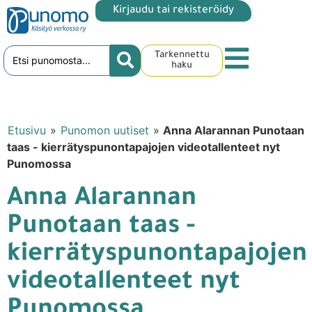
Kirjaudu tai rekisteröidy
Tarkennettu
haku
Etusivu
»
Punomon uutiset
»
Anna Alarannan Punotaan
taas - kierrätyspunontapajojen videotallenteet nyt
Punomossa
Anna Alarannan
Punotaan taas -
kierrätyspunontapajojen
videotallenteet nyt
Punomossa