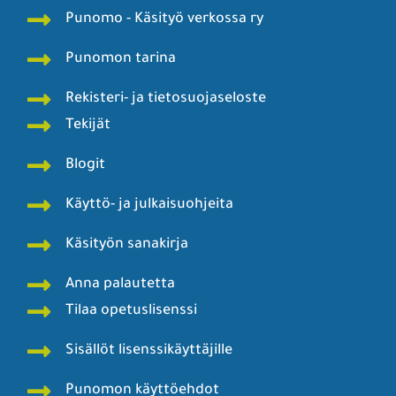
Punomo - Käsityö verkossa ry
Punomon tarina
Rekisteri- ja tietosuojaseloste
Tekijät
Blogit
Käyttö- ja julkaisuohjeita
Käsityön sanakirja
Anna palautetta
Tilaa opetuslisenssi
Sisällöt lisenssikäyttäjille
Punomon käyttöehdot