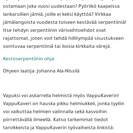
ostamaan joka vuosi uudestaan? Pyöriikö kaapeissa
lankarullien jämiä, joille ei keksi käyttöä? Virkkaa
jämälangoista vuodesta toiseen kestävää serpentiiniä!
Itse tehdyn serpentiinin värivaihtoehdot ovat
rajattomat, joten voit tehdä hillitympää sisustukseen
sointuvaa serpentiiniä tai iloisia kirkkaita värejä.
Kestoserpentiinin ohje
Ohjeen laatija: Johanna Ala-Nissilä
Vapuksi voi askarrella helmistä myös VappuKaverin!
VappuKaveri on hauska pikku helmiukkeli, jonka tyyliin
voi vaikuttaa helmien valinnalla sekä kasvoihin
piirrettävällä ilmeellä. Katso tarkemmat tiedot
tarvikkeista ja VappuKaverin työvaiheista linkistä: