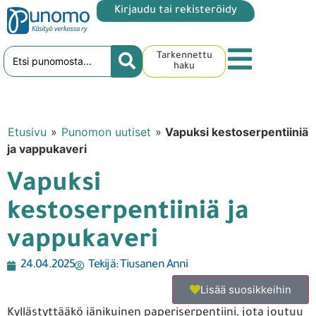
Kirjaudu tai rekisteröidy
Tarkennettu
haku
Etusivu
»
Punomon uutiset
»
Vapuksi kestoserpentiiniä
ja vappukaveri
Vapuksi
kestoserpentiiniä ja
vappukaveri
24.04.2025
Tekijä:
Tiusanen Anni
Lisää suosikkeihin
Kyllästyttääkö iänikuinen paperiserpentiini, jota joutuu