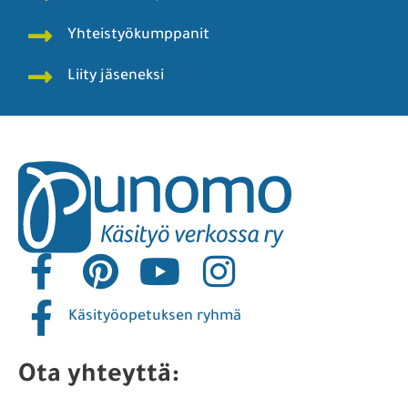
Yhteistyökumppanit
Liity jäseneksi
Käsityöopetuksen ryhmä
Ota yhteyttä: