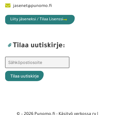
jasenet@punomo.fi
Liity jäseneksi / Tilaa Lisenssi
Tilaa uutiskirje:
© – 2026 Punomo.fi - Käsityö verkossa ry |