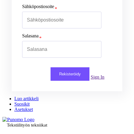
Sähköpostiosoite
Salasana
Rekisteröidy
Sign In
Luo artikkeli
Suosikit
Asetukset
Tekstiilityön tekniikat