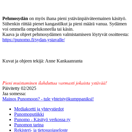
Pehmosydän
on myös ihana pieni ystävänpäiväteemainen käsityö.
Siihenkin riittää pienet kangastilkut ja pieni määrä vanua. Sydämen
voi ommella ompelukoneella tai käsin.
Kaava ja ohjeet pehmosydämen valmistamiseen löytyvät osoitteesta:
https://punomo.fi/sydan-ystavalle/
Kuvat ja ohjeen tekijä: Anne Kankaanranta
Pieni muistaminen ilahduttaa varmasti jokaista ystävää!
Päivitetty 02/2025
Jaa somessa:
Mainos Punomoon? - tule yhteistyökumppaniksi!
Mediakortti ja yhteystiedot
Punomoputiikki
Punomo - Käsityö verkossa ry
Punomon tarina
Rekisteri- ja tietosuojaseloste