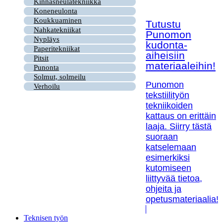
Kinnasneulatekniikka
Koneneulonta
Koukkuaminen
Tutustu
Nahkatekniikat
Punomon
Nypläys
kudonta-
Paperitekniikat
aiheisiin
Pitsit
materiaaleihin!
Punonta
Solmut, solmeilu
Punomon
Verhoilu
tekstiilityön
tekniikoiden
kattaus on erittäin
laaja. Siirry tästä
suoraan
katselemaan
esimerkiksi
kutomiseen
liittyvää tietoa,
ohjeita ja
opetusmateriaalia!
Teknisen työn