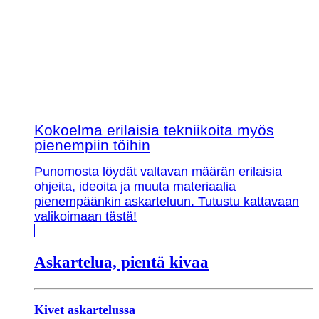
Kokoelma erilaisia tekniikoita myös
pienempiin töihin
Punomosta löydät valtavan määrän erilaisia
ohjeita, ideoita ja muuta materiaalia
pienempäänkin askarteluun. Tutustu kattavaan
valikoimaan tästä!
Askartelua, pientä kivaa
Kivet askartelussa