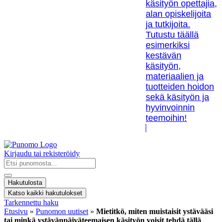
käsityön opettajia,
alan opiskelijoita
ja tutkijoita.
Tutustu täällä
esimerkiksi
kestävän
käsityön,
materiaalien ja
tuotteiden hoidon
sekä käsityön ja
hyvinvoinnin
teemoihin!
Kirjaudu tai rekisteröidy
Search
...
Hakutulosta
Katso kaikki hakutulokset
Tarkennettu haku
Etusivu
»
Punomon uutiset
»
Mietitkö, miten muistaisit ystävääsi
tai minkä ystävänpäiväteemaisen käsityön voisit tehdä tällä