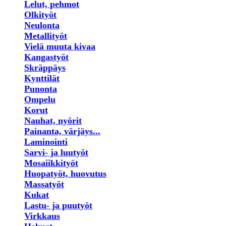
Lelut, pehmot
Olkityöt
Neulonta
Metallityöt
Vielä muuta kivaa
Kangastyöt
Skräppäys
Kynttilät
Punonta
Ompelu
Korut
Nauhat, nyörit
Painanta, värjäys...
Laminointi
Sarvi- ja luutyöt
Mosaiikkityöt
Huopatyöt, huovutus
Massatyöt
Kukat
Lastu- ja puutyöt
Virkkaus