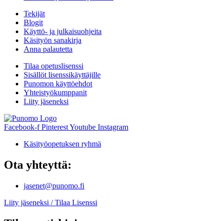
Tekijät
Blogit
Käyttö- ja julkaisuohjeita
Käsityön sanakirja
Anna palautetta
Tilaa opetuslisenssi
Sisällöt lisenssikäyttäjille
Punomon käyttöehdot
Yhteistyökumppanit
Liity jäseneksi
Facebook-f
Pinterest
Youtube
Instagram
Käsityöopetuksen ryhmä
Ota yhteyttä:
jasenet@punomo.fi
Liity jäseneksi / Tilaa Lisenssi