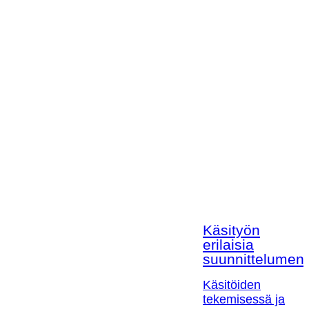
Käsityön
erilaisia
suunnittelumen
Käsitöiden
tekemisessä ja