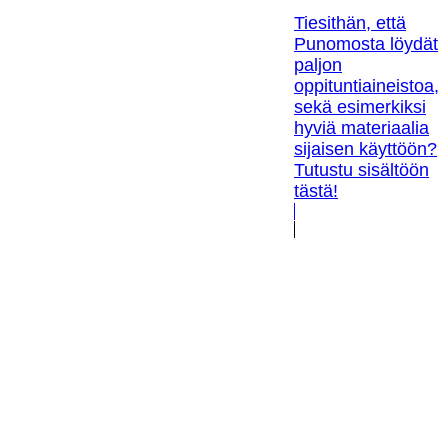
Tiesithän, että
Punomosta löydät
paljon
oppituntiaineistoa,
sekä esimerkiksi
hyviä materiaalia
sijaisen käyttöön?
Tutustu sisältöön
tästä!