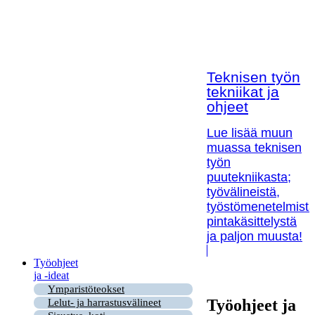
Teknisen työn
tekniikat ja
ohjeet
Lue lisää muun
muassa teknisen
työn
puutekniikasta;
työvälineistä,
työstömenetelmistä
pintakäsittelystä
ja paljon muusta!
Työohjeet
ja -ideat
Ymparistöteokset
Työohjeet ja
Lelut- ja harrastusvälineet