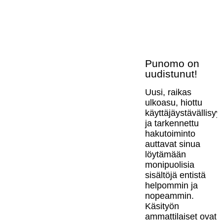
Punomo on
uudistunut!
Uusi, raikas
ulkoasu, hiottu
käyttäjäystävällisy
ja tarkennettu
hakutoiminto
auttavat sinua
löytämään
monipuolisia
sisältöjä entistä
helpommin ja
nopeammin.
Käsityön
ammattilaiset ovat