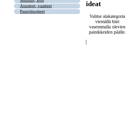
Sisustus, koti
ideat
Asusteet, vaatteet
Paperituotteet
Valitse alakategoria
viemällä hiiri
vasemmalla olevien
painikkeiden päälle.