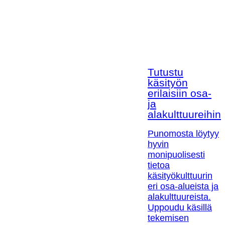
Tutustu
käsityön
erilaisiin osa-
ja
alakulttuureihin!
Punomosta löytyy
hyvin
monipuolisesti
tietoa
käsityökulttuurin
eri osa-alueista ja
alakulttuureista.
Uppoudu käsillä
tekemisen