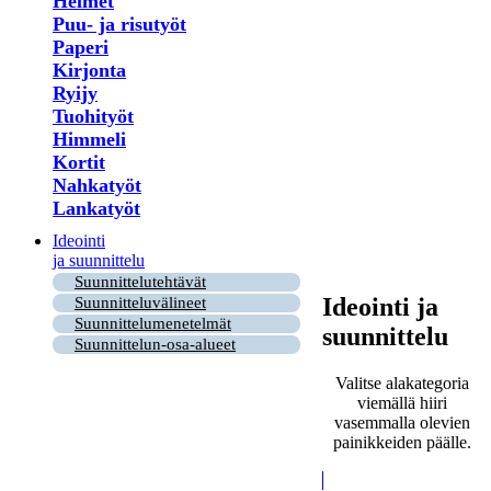
Helmet
Puu- ja risutyöt
Paperi
Kirjonta
Ryijy
Tuohityöt
Himmeli
Kortit
Nahkatyöt
Lankatyöt
Ideointi
ja suunnittelu
Suunnittelutehtävät
Ideointi ja
Suunnitteluvälineet
Suunnittelumenetelmät
suunnittelu
Suunnittelun-osa-alueet
Valitse alakategoria
viemällä hiiri
vasemmalla olevien
painikkeiden päälle.