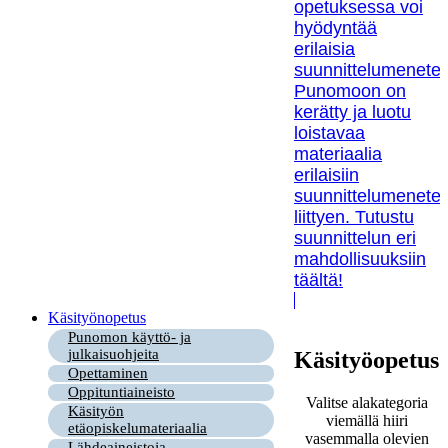
opetuksessa voi
hyödyntää
erilaisia
suunnittelumenetel
Punomoon on
kerätty ja luotu
loistavaa
materiaalia
erilaisiin
suunnittelumenetel
liittyen. Tutustu
suunnittelun eri
mahdollisuuksiin
täältä!
Käsityönopetus
Punomon käyttö- ja
julkaisuohjeita
Käsityöopetus
Opettaminen
Oppituntiaineisto
Valitse alakategoria
Käsityön
viemällä hiiri
etäopiskelumateriaalia
vasemmalla olevien
Lähdeaineistoja