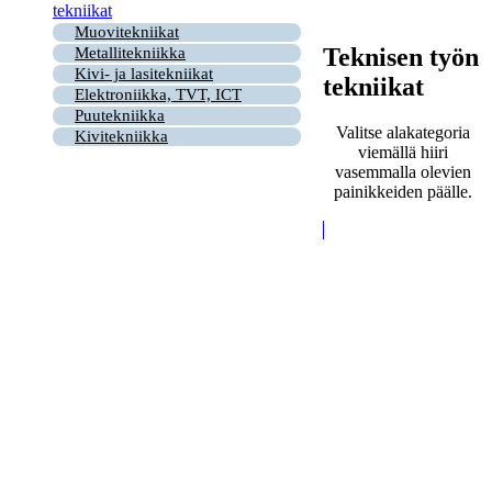
tekniikat
Muovitekniikat
Teknisen työn
Metallitekniikka
Kivi- ja lasitekniikat
tekniikat
Elektroniikka, TVT, ICT
Puutekniikka
Valitse alakategoria
Kivitekniikka
viemällä hiiri
vasemmalla olevien
painikkeiden päälle.