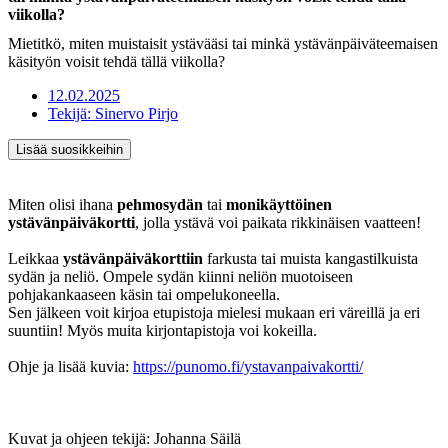
viikolla?
Mietitkö, miten muistaisit ystävääsi tai minkä ystävänpäiväteemaisen
käsityön voisit tehdä tällä viikolla?
12.02.2025
Tekijä:
Sinervo Pirjo
Lisää suosikkeihin
Miten olisi ihana
pehmosydän
tai
monikäyttöinen
ystävänpäiväkortti
, jolla ystävä voi paikata rikkinäisen vaatteen!
Leikkaa
ystävänpäiväkorttiin
farkusta tai muista kangastilkuista
sydän ja neliö. Ompele sydän kiinni neliön muotoiseen
pohjakankaaseen käsin tai ompelukoneella.
Sen jälkeen voit kirjoa etupistoja mielesi mukaan eri väreillä ja eri
suuntiin! Myös muita kirjontapistoja voi kokeilla.
Ohje ja lisää kuvia:
https://punomo.fi/ystavanpaivakortti/
Kuvat ja ohjeen tekijä: Johanna Säilä