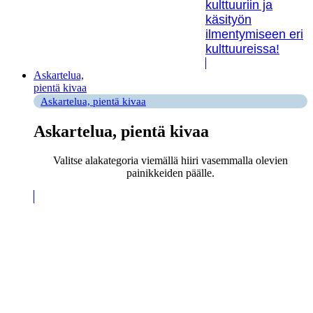
kulttuuriin ja
käsityön
ilmentymiseen eri
kulttuureissa!
Askartelua,
pientä kivaa
Askartelua, pientä kivaa
Askartelua, pientä kivaa
Valitse alakategoria viemällä hiiri vasemmalla olevien
painikkeiden päälle.