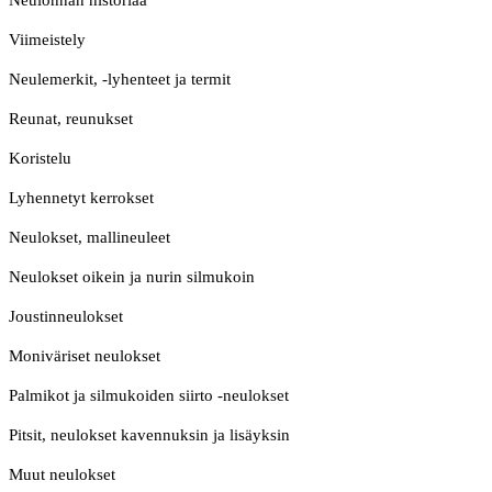
Neulonnan historiaa
Viimeistely
Neulemerkit, -lyhenteet ja termit
Reunat, reunukset
Koristelu
Lyhennetyt kerrokset
Neulokset, mallineuleet
Neulokset oikein ja nurin silmukoin
Joustinneulokset
Moniväriset neulokset
Palmikot ja silmukoiden siirto -neulokset
Pitsit, neulokset kavennuksin ja lisäyksin
Muut neulokset