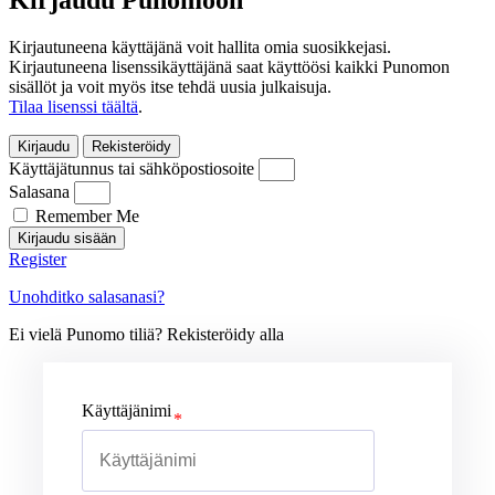
Kirjaudu Punomoon
Kirjautuneena käyttäjänä voit hallita omia suosikkejasi.
Kirjautuneena lisenssikäyttäjänä saat käyttöösi kaikki Punomon
sisällöt ja voit myös itse tehdä uusia julkaisuja.
Tilaa lisenssi täältä
.
Kirjaudu
Rekisteröidy
Käyttäjätunnus tai sähköpostiosoite
Salasana
Remember Me
Kirjaudu sisään
Register
Unohditko salasanasi?
Ei vielä Punomo tiliä? Rekisteröidy alla
Käyttäjänimi