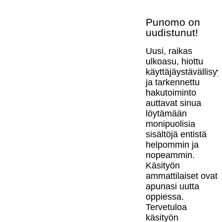
Punomo on
uudistunut!
Uusi, raikas
ulkoasu, hiottu
käyttäjäystävällisy
ja tarkennettu
hakutoiminto
auttavat sinua
löytämään
monipuolisia
sisältöjä entistä
helpommin ja
nopeammin.
Käsityön
ammattilaiset ovat
apunasi uutta
oppiessa.
Tervetuloa
käsityön