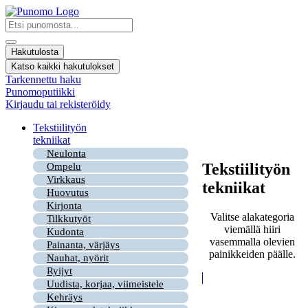
Mene
sisältöön
Search
...
Hakutulosta
Katso kaikki hakutulokset
Tarkennettu haku
Punomoputiikki
Kirjaudu tai rekisteröidy
Tekstiilityön
tekniikat
Neulonta
Tekstiilityön
Ompelu
Virkkaus
tekniikat
Huovutus
Kirjonta
Valitse alakategoria
Tilkkutyöt
viemällä hiiri
Kudonta
vasemmalla olevien
Painanta, värjäys
painikkeiden päälle.
Nauhat, nyörit
Ryijyt
Uudista, korjaa, viimeistele
Kehräys