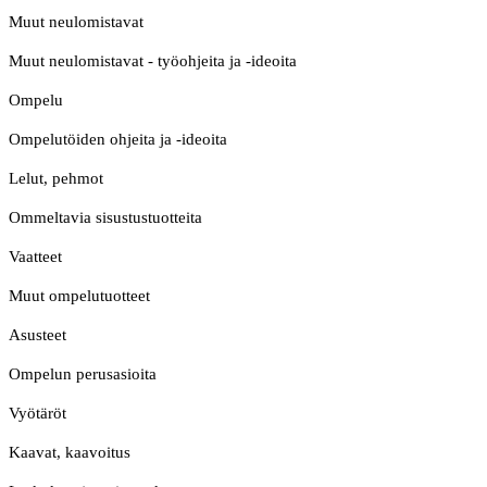
Muut neulomistavat
Muut neulomistavat - työohjeita ja -ideoita
Ompelu
Ompelutöiden ohjeita ja -ideoita
Lelut, pehmot
Ommeltavia sisustustuotteita
Vaatteet
Muut ompelutuotteet
Asusteet
Ompelun perusasioita
Vyötäröt
Kaavat, kaavoitus