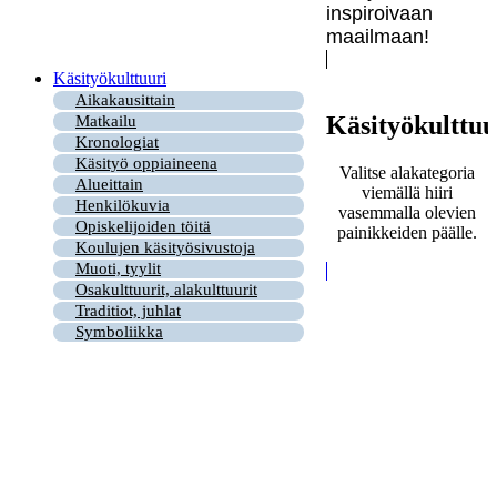
inspiroivaan
maailmaan!
Käsityökulttuuri
Aikakausittain
Käsityökulttuu
Matkailu
Kronologiat
Käsityö oppiaineena
Valitse alakategoria
Alueittain
viemällä hiiri
Henkilökuvia
vasemmalla olevien
Opiskelijoiden töitä
painikkeiden päälle.
Koulujen käsityösivustoja
Muoti, tyylit
Osakulttuurit, alakulttuurit
Traditiot, juhlat
Symboliikka