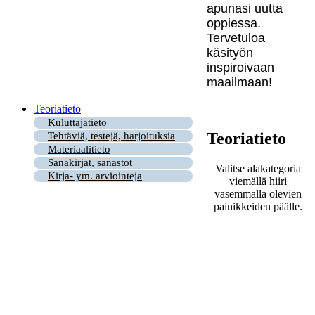
apunasi uutta
oppiessa.
Tervetuloa
käsityön
inspiroivaan
maailmaan!
Teoriatieto
Kuluttajatieto
Teoriatieto
Tehtäviä, testejä, harjoituksia
Materiaalitieto
Sanakirjat, sanastot
Valitse alakategoria
Kirja- ym. arviointeja
viemällä hiiri
vasemmalla olevien
painikkeiden päälle.