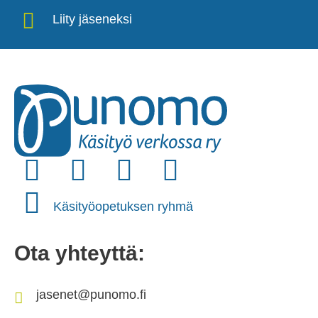
Liity jäseneksi
Käsityöopetuksen ryhmä
Ota yhteyttä:
jasenet@punomo.fi