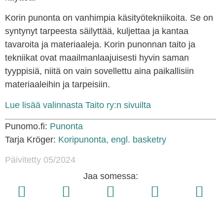
Korin punonta on vanhimpia käsityötekniikoita. Se on
syntynyt tarpeesta säilyttää, kuljettaa ja kantaa
tavaroita ja materiaaleja. Korin punonnan taito ja
tekniikat ovat maailmanlaajuisesti hyvin saman
tyyppisiä, niitä on vain sovellettu aina paikallisiin
materiaaleihin ja tarpeisiin.
Lue lisää valinnasta
Taito ry:n sivuilta
Punomo.fi:
Punonta
Tarja Kröger:
Koripunonta, engl. basketry
Päivitetty 05/2024
Jaa somessa: