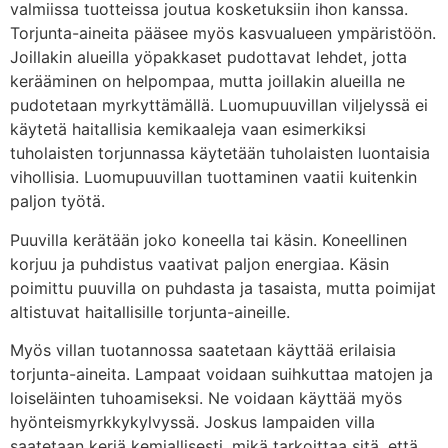
valmiissa tuotteissa joutua kosketuksiin ihon kanssa.
Torjunta-aineita pääsee myös kasvualueen ympäristöön.
Joillakin alueilla yöpakkaset pudottavat lehdet, jotta
kerääminen on helpompaa, mutta joillakin alueilla ne
pudotetaan myrkyttämällä. Luomupuuvillan viljelyssä ei
käytetä haitallisia kemikaaleja vaan esimerkiksi
tuholaisten torjunnassa käytetään tuholaisten luontaisia
vihollisia. Luomupuuvillan tuottaminen vaatii kuitenkin
paljon työtä.
Puuvilla kerätään joko koneella tai käsin. Koneellinen
korjuu ja puhdistus vaativat paljon energiaa. Käsin
poimittu puuvilla on puhdasta ja tasaista, mutta poimijat
altistuvat haitallisille torjunta-aineille.
Myös villan tuotannossa saatetaan käyttää erilaisia
torjunta-aineita. Lampaat voidaan suihkuttaa matojen ja
loiseläinten tuhoamiseksi. Ne voidaan käyttää myös
hyönteismyrkkykylvyssä. Joskus lampaiden villa
saatetaan keriä kemiallisesti, mikä tarkoittaa sitä, että