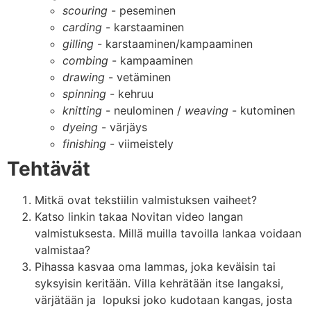
scouring
- peseminen
carding
- karstaaminen
gilling
- karstaaminen/kampaaminen
combing
- kampaaminen
drawing
- vetäminen
spinning
- kehruu
knitting
- neulominen /
weaving
- kutominen
dyeing
- värjäys
finishing
- viimeistely
Tehtävät
Mitkä ovat tekstiilin valmistuksen vaiheet?
Katso linkin takaa Novitan video langan
valmistuksesta. Millä muilla tavoilla lankaa voidaan
valmistaa?
Pihassa kasvaa oma lammas, joka keväisin tai
syksyisin keritään. Villa kehrätään itse langaksi,
värjätään ja lopuksi joko kudotaan kangas, josta