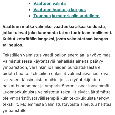
Vaatteen valinta
Vaatteen huolto ja korjaus
Tuunaus ja materiaalin uudelleen
Vaatteen matka valmiiksi vaatteeksi alkaa kuiduista,
jotka tulevat joko luonnosta tai ne tuotetaan teollisesti.
Kuidut kehrätään langaksi, josta valmistetaan kangas
tai neulos.
Tekstiilien valmistus vaatii paljon energiaa ja työvoimaa.
Valmistuksessa käytettäviä haitallisia aineita päätyy
ympäristöön, varsinkin jos niiden puhdistuksesta ei
pidetä huolta. Tekstiilien erilaiset valmistusvaiheet ovat
siirtyneet länsimaista maihin, joissa työntekijöiden
palkat huonommat ja ympäristönormit ovat löysemmät.
Luonnonkuiduista valmistetut tekstiilit eivät välttämättä
ole ympäristöystävällisempiä kuin tekokuiduista tehdyt
tekstiilit. Molemmista valmistustavoista aiheutuu haittaa
ympäristölle.