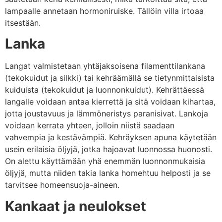
lampaalle annetaan hormoniruiske. Tällöin villa irtoaa
itsestään.
Lanka
Langat valmistetaan yhtäjaksoisena filamenttilankana
(tekokuidut ja silkki) tai kehräämällä se tietynmittaisista
kuiduista (tekokuidut ja luonnonkuidut). Kehrättäessä
langalle voidaan antaa kierrettä ja sitä voidaan kihartaa,
jotta joustavuus ja lämmöneristys paranisivat. Lankoja
voidaan kerrata yhteen, jolloin niistä saadaan
vahvempia ja kestävämpiä. Kehräyksen apuna käytetään
usein erilaisia öljyjä, jotka hajoavat luonnossa huonosti.
On alettu käyttämään yhä enemmän luonnonmukaisia
öljyjä, mutta niiden takia lanka homehtuu helposti ja se
tarvitsee homeensuoja-aineen.
Kankaat ja neulokset