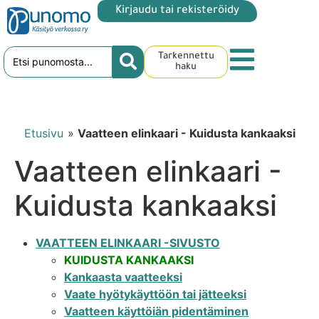
Kirjaudu tai rekisteröidy
Tarkennettu
haku
Etusivu
»
Vaatteen elinkaari - Kuidusta kankaaksi
Vaatteen elinkaari -
Kuidusta kankaaksi
VAATTEEN ELINKAARI -SIVUSTO
KUIDUSTA KANKAAKSI
Kankaasta vaatteeksi
Vaate hyötykäyttöön tai jätteeksi
Vaatteen käyttöiän pidentäminen