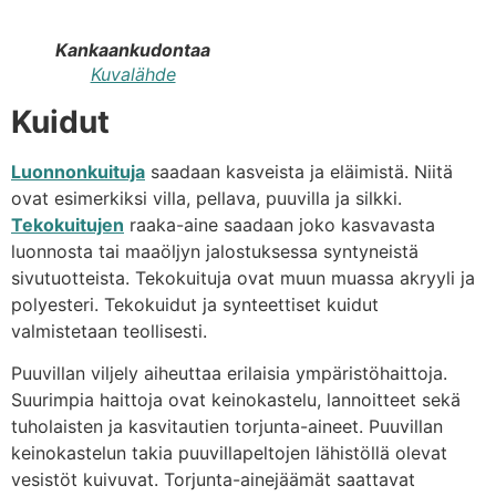
Kankaankudontaa
Kuvalähde
Kuidut
Luonnonkuituja
saadaan kasveista ja eläimistä. Niitä
ovat esimerkiksi villa, pellava, puuvilla ja silkki.
Tekokuitujen
raaka-aine saadaan joko kasvavasta
luonnosta tai maaöljyn jalostuksessa syntyneistä
sivutuotteista. Tekokuituja ovat muun muassa akryyli ja
polyesteri. Tekokuidut ja synteettiset kuidut
valmistetaan teollisesti.
Puuvillan viljely aiheuttaa erilaisia ympäristöhaittoja.
Suurimpia haittoja ovat keinokastelu, lannoitteet sekä
tuholaisten ja kasvitautien torjunta-aineet. Puuvillan
keinokastelun takia puuvillapeltojen lähistöllä olevat
vesistöt kuivuvat. Torjunta-ainejäämät saattavat