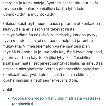
energiaa ja kemikaaleja. Synteettiset tekokuidut eivät
tarvitse niin paljon kemiallisia käsittelyitä kuin
luonnokuidut ja muuntokuidut.
Erilaiset käsittelyt muun muassa parantavat kankaiden
siliävyyttä ja erilaiset värit tekevät niistä
miellyttävämmän näköisiä. Viimeistelty kangas pysyy
hyvin muodossaan, ei nuhraannu helposti ja tuntuu
mukavalta. Viimeistelemätön vaate saattaisi pian
näyttää huonolta ja joutua pois käytöstä hyvin nopeasti,
jolloin vaatteen käyttöikä jäisi lyhyeksi. Tekstiilien
sisältämät haitalliset aineet saattavat liiallisina aiheuttaa
ihmiselle allergiaoireita. Veteen päätyessään haitalliset
kemikaalit päätyvät kaloihin sekä muihin eläimiin ja
lopulta ihmisiin aiheuttaen terveyshaittoja.
Linkit
Woolmarkin video villakuidun matkasta vaatteeksi
(englanniksi)