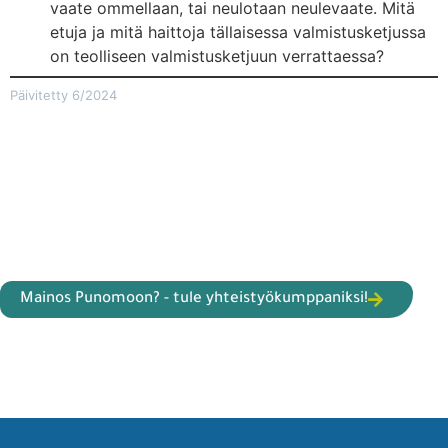
vaate ommellaan, tai neulotaan neulevaate. Mitä
etuja ja mitä haittoja tällaisessa valmistusketjussa
on teolliseen valmistusketjuun verrattaessa?
Päivitetty 6/2024
Mainos Punomoon? - tule yhteistyökumppaniksi!