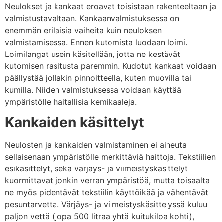
Neulokset ja kankaat eroavat toisistaan rakenteeltaan ja
valmistustavaltaan. Kankaanvalmistuksessa on
enemmän erilaisia vaiheita kuin neuloksen
valmistamisessa. Ennen kutomista luodaan loimi.
Loimilangat usein käsitellään, jotta ne kestävät
kutomisen rasitusta paremmin. Kudotut kankaat voidaan
päällystää jollakin pinnoitteella, kuten muovilla tai
kumilla. Niiden valmistuksessa voidaan käyttää
ympäristölle haitallisia kemikaaleja.
Kankaiden käsittelyt
Neulosten ja kankaiden valmistaminen ei aiheuta
sellaisenaan ympäristölle merkittäviä haittoja. Tekstiilien
esikäsittelyt, sekä värjäys- ja viimeistyskäsittelyt
kuormittavat jonkin verran ympäristöä, mutta toisaalta
ne myös pidentävät tekstiilin käyttöikää ja vähentävät
pesuntarvetta. Värjäys- ja viimeistyskäsittelyssä kuluu
paljon vettä (jopa 500 litraa yhtä kuitukiloa kohti),