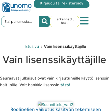
Kirjaudu tai rekisteröidy
Tarkennettu
haku
Etusivu
»
Vain lisenssikäyttäjille
Vain lisenssikäyttäjille
Seuraavat julkaisut ovat vain kirjautuneille käyttölisenssin
haltijoille. Voit hankkia lisenssin
tästä
.
Roolipelien vaikutus käsityön tekemiseen