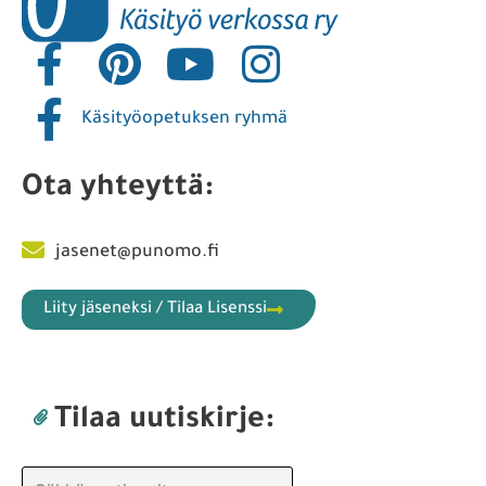
Käsityöopetuksen ryhmä
Ota yhteyttä:
jasenet@punomo.fi
Liity jäseneksi / Tilaa Lisenssi
Tilaa uutiskirje: