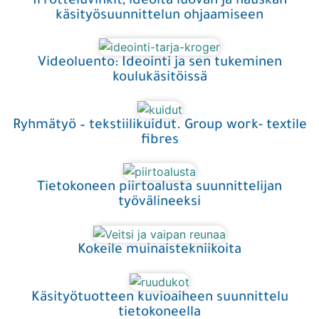
Irrotteluvinkit, ideoita luovan ja hauskan
käsityösuunnittelun ohjaamiseen
Videoluento: Ideointi ja sen tukeminen
koulukäsitöissä
Ryhmätyö – tekstiilikuidut. Group work- textile
fibres
Tietokoneen piirtoalusta suunnittelijan
työvälineeksi
Kokeile muinaistekniikoita
Käsityötuotteen kuvioaiheen suunnittelu
tietokoneella