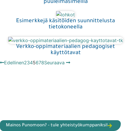
puuleimasimellla
Esimerkkejä käsitöiden suunnittelusta
tietokoneella
Verkko-oppimateriaalien pedagogiset
käyttötavat
Edellinen
2
3
4
5
6
7
8
Seuraava
Mainos Punomoon? - tule yhteistyökumppaniksi!