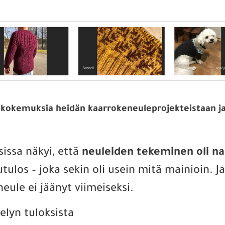
a kokemuksia heidän kaarrokeneuleprojekteistaan ja 
sissa näkyi, että
neuleiden tekeminen oli na
ulos – joka sekin oli usein mitä mainioin. J
eule ei jäänyt viimeiseksi.
elyn tuloksista