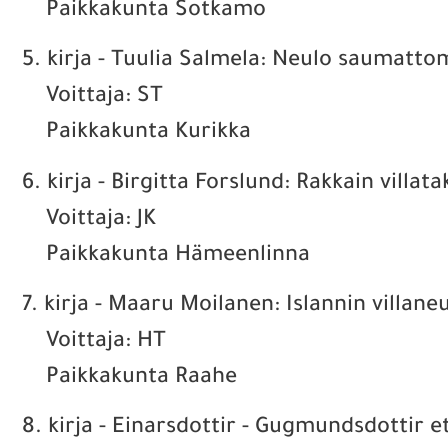
Paikkakunta Sotkamo
5. kirja - Tuulia Salmela: Neulo saumattom
Voittaja: ST
Paikkakunta Kurikka
6. kirja - Birgitta Forslund: Rakkain villata
Voittaja: JK
Paikkakunta Hämeenlinna
7. kirja - Maaru Moilanen: Islannin villane
Voittaja: HT
Paikkakunta Raahe
8. kirja - Einarsdottir - Gugmundsdottir et 