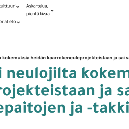
ulttuuri
Askartelua,
Kirjaudu tai
Punomoputiikki
rekisteröidy
pientä kivaa
oriatieto
ta kokemuksia heidän kaarrokeneuleprojekteistaan ja sai v
i neulojilta koke
jekteistaan ja sa
epaitojen ja -takk