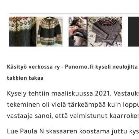
Käsityö verkossa ry - Punomo.fi kyseli neulojilt
takkien takaa
Kysely tehtiin maaliskuussa 2021. Vastauk
tekeminen oli vielä tärkeämpää kuin lopput
vastaaja sanoi, että valmistunut kaarroken
Lue Paula Niskasaaren koostama juttu kys