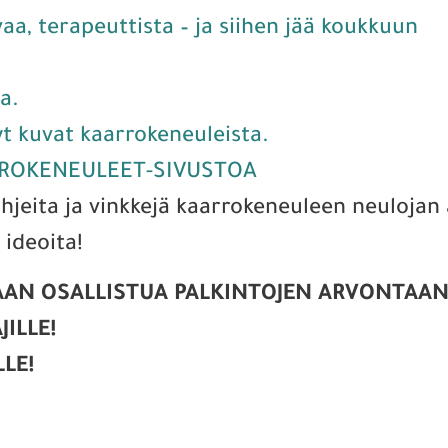
a, terapeuttista – ja siihen jää koukkuun
a.
yt kuvat kaarrokeneuleista.
ROKENEULEET-SIVUSTOA
 ohjeita ja vinkkejä kaarrokeneuleen neulojan
 ideoita!
N OSALLISTUA PALKINTOJEN ARVONTAAN (1
ILLE!
LLE!