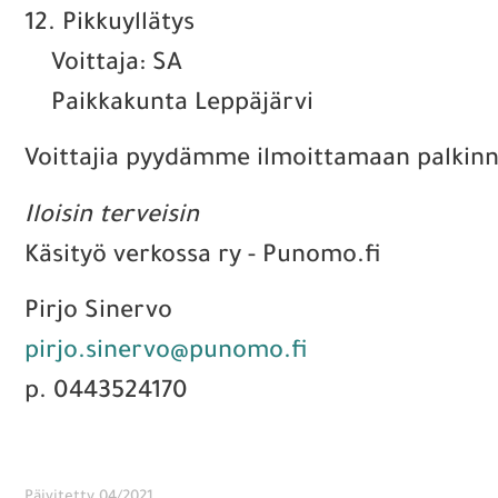
12. Pikkuyllätys
Voittaja: SA
Paikkakunta Leppäjärvi
Voittajia pyydämme ilmoittamaan palkinn
Iloisin terveisin
Käsityö verkossa ry - Punomo.fi
Pirjo Sinervo
pirjo.sinervo@punomo.fi
p. 0443524170
Päivitetty 04/2021