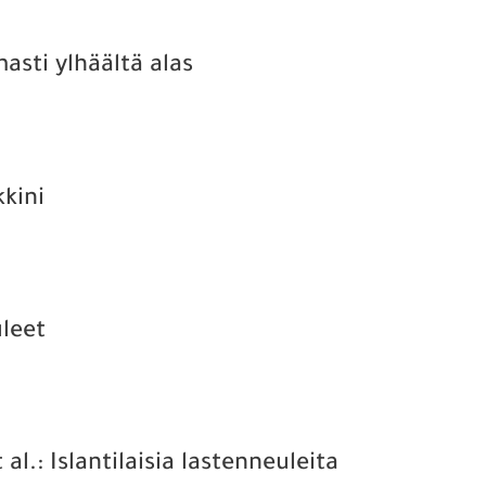
asti ylhäältä alas
kkini
uleet
al.: Islantilaisia lastenneuleita