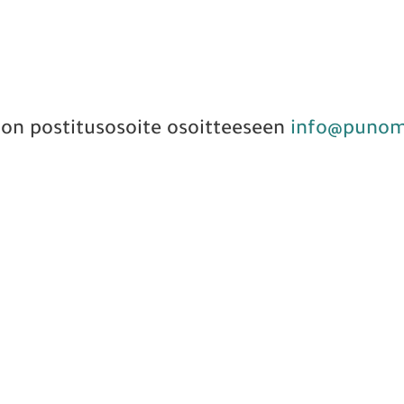
on postitusosoite osoitteeseen
info@punom