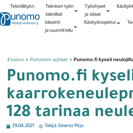
Tekstiilityön
Teknisen työn
Työohjeet
Käsityök
Tarkennettu
haku
tekniikat
tekniikat
ja -ideat
Ideointi
Käsityönopetus
Te
ja suunnittelu
Etusivu
»
Punomon uutiset
»
Punomo.fi kyseli neulojil
Punomo.fi kysel
kaarrokeneulepro
128 tarinaa neul
29.04.2021
Tekijä:
Sinervo Pirjo