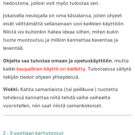
tiedostona, jolloin voit myös tulostaa sen.
Jokaisella neulojalla on oma käsialansa, joten ohjeet
eivät välttämättä sellaisenaan sovi kaikkien käyttöön.
Niistä voi kuitenkin hakea ideaa siihen, miten kukin
tuote muotoutuu ja milloin kannattaa kaventaa ja
leventää.
Ohjeita saa tulostaa omaan ja opetuskäyttöön
, mutta
kaikki
kaupallinen käyttö on kielletty
. Tulostaessa säilytä
tekijän tiedot ohjeen yhteydessä.
Vinkki:
Kahta samanlaista (tai peilikuva-) tuotetta
tehdessä kannattaa niitä tehdä vaihe vaiheelta
vuorotellen, niin saat niistä samankokoiset.
2 - 3-vuotiaan karhutossut