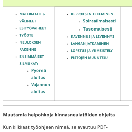
MATERIAALIT &
KERROKSEN TEKEMINEN:
Spiraalimaisesti
VÄLINEET
Tasomaisesti
ESITYÖVAIHEET
TYÖOTE
KAVENNUS JA LEVENNYS
NEULOKSEN
LANGAN JATKAMINEN
RAKENNE
LOPETUS JA VIIMEISTELY
ENSIMMÄISET
PISTOJEN MUUNTELU
SILMUKAT:
Pyöreä
aloitus
Vajannon
aloitus
Muutamia helpohkoja kinnasneulatöiden ohjeita
Kun klikkaat työohjeen nimeä, se avautuu PDF-