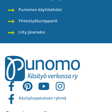
Punomon käyttöehdot
Yhteistyökumppanit
Liity jäseneksi
Käsityöopetuksen ryhmä