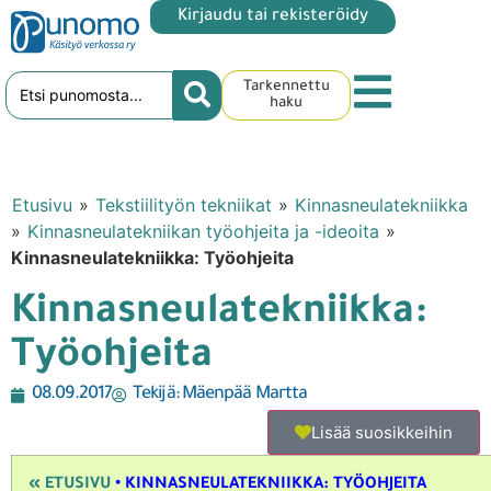
Kirjaudu tai rekisteröidy
Tarkennettu
haku
Etusivu
»
Tekstiilityön tekniikat
»
Kinnasneulatekniikka
»
Kinnasneulatekniikan työohjeita ja -ideoita
»
Kinnasneulatekniikka: Työohjeita
Kinnasneulatekniikka:
Työohjeita
08.09.2017
Tekijä:
Mäenpää Martta
Lisää suosikkeihin
« ETUSIVU
• KINNASNEULATEKNIIKKA: TYÖOHJEITA