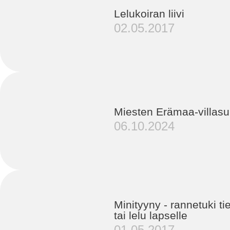
Lelukoiran liivi
02.05.2017
Miesten Erämaa-villasu
06.10.2024
Minityyny - rannetuki ti
tai lelu lapselle
01.05.2017