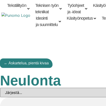
Tekstiilityön
Teknisen työn
Työohjeet
Käsityök
Tarkennettu
haku
tekniikat
tekniikat
ja -ideat
Ideointi
Käsityönopetus
Te
ja suunnittelu
← Askartelua, pientä kivaa
Neulonta