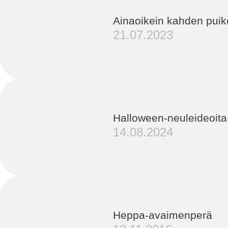
Ainaoikein kahden puik
21.07.2023
Halloween-neuleideoita
14.08.2024
Heppa-avaimenperä