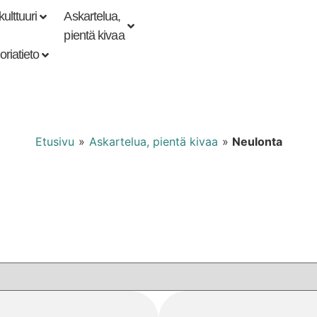
ulttuuri
Askartelua,
Kirjaudu tai
Punomoputiikki
rekisteröidy
pientä kivaa
oriatieto
Etusivu
»
Askartelua, pientä kivaa
»
Neulonta