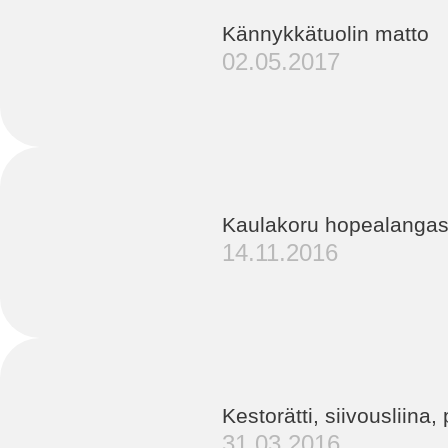
Kännykkätuolin matto
02.05.2017
Kaulakoru hopealangas
14.11.2016
Kestorätti, siivousliina,
31.03.2016