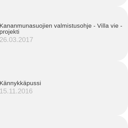
Kananmunasuojien valmistusohje - Villa vie -
projekti
26.03.2017
Kännykkäpussi
15.11.2016