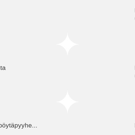
ta
 pöytäpyyhe...