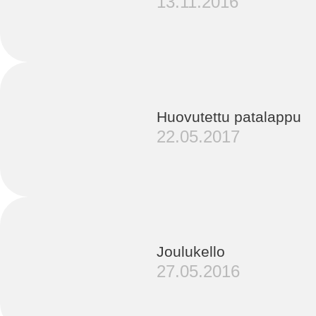
13.11.2016
Huovutettu patalappu
22.05.2017
Joulukello
27.05.2016