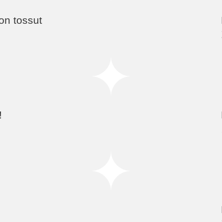
on tossut
!