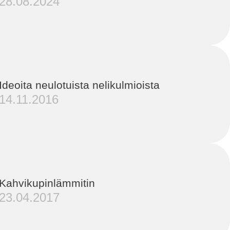
28.08.2024
Ideoita neulotuista nelikulmioista
14.11.2016
Kahvikupinlämmitin
23.04.2017