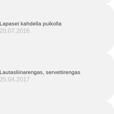
Lapaset kahdella puikolla
20.07.2016
Lautasliinarengas, servettirengas
25.04.2017