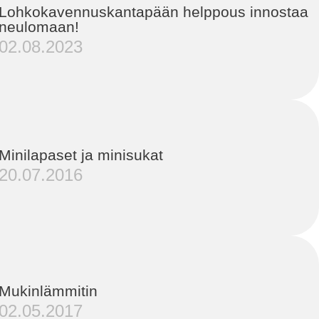
Lohkokavennuskantapään helppous innostaa
neulomaan!
02.08.2023
Minilapaset ja minisukat
20.07.2016
Mukinlämmitin
02.05.2017