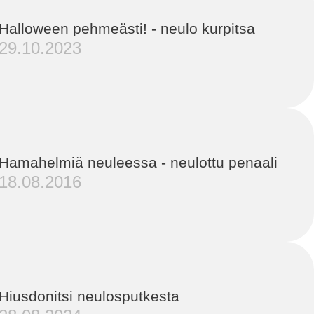
Halloween pehmeästi! - neulo kurpitsa
29.10.2023
Hamahelmiä neuleessa - neulottu penaali
18.08.2016
Hiusdonitsi neulosputkesta